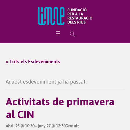
« Tots els Esdeveniments
Aquest esdeveniment ja ha passat.
Activitats de primavera
al CIN
abril 25 @ 10:30
-
juny 27 @ 12:30
Gratuït