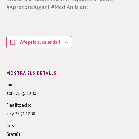
#AprendreJugant #MediAmbient
Afegeix al calendari
MOSTRA ELS DETALLS
Inici:
abril 25 @ 10:30
Finalització:
juny 27 @ 12:30
Cost:
Gratuït