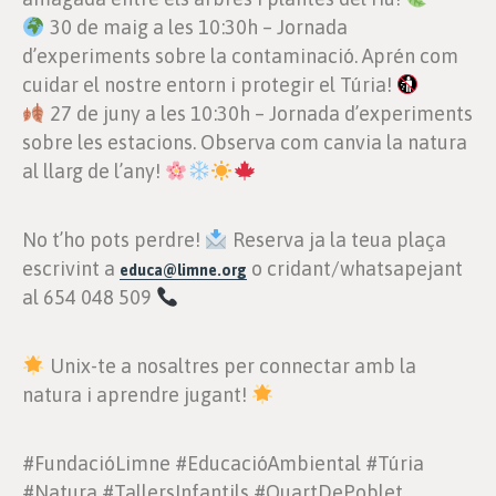
30 de maig a les 10:30h – Jornada
d’experiments sobre la contaminació. Aprén com
cuidar el nostre entorn i protegir el Túria!
27 de juny a les 10:30h – Jornada d’experiments
sobre les estacions. Observa com canvia la natura
al llarg de l’any!
No t’ho pots perdre!
Reserva ja la teua plaça
escrivint a
o cridant/whatsapejant
educa@limne.org
al 654 048 509
Unix-te a nosaltres per connectar amb la
natura i aprendre jugant!
#FundacióLimne #EducacióAmbiental #Túria
#Natura #TallersInfantils #QuartDePoblet