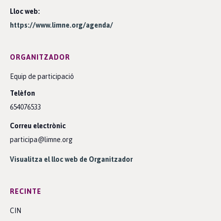
Lloc web:
https://www.limne.org/agenda/
ORGANITZADOR
Equip de participació
Telèfon
654076533
Correu electrònic
participa@limne.org
Visualitza el lloc web de Organitzador
RECINTE
CIN