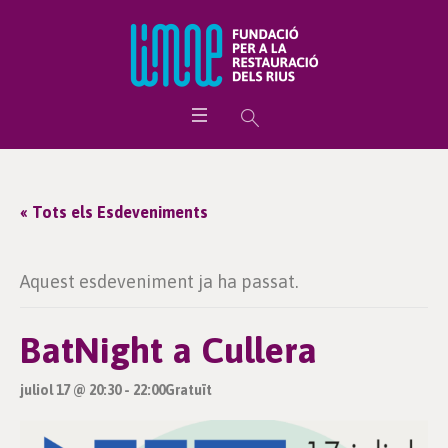
« Tots els Esdeveniments
Aquest esdeveniment ja ha passat.
BatNight a Cullera
juliol 17 @ 20:30
-
22:00
Gratuït