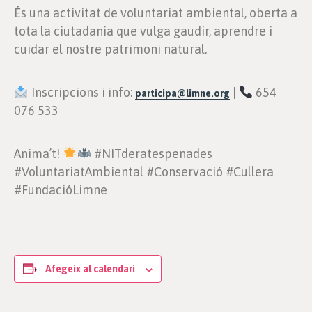
És una activitat de voluntariat ambiental, oberta a
tota la ciutadania que vulga gaudir, aprendre i
cuidar el nostre patrimoni natural.
Inscripcions i info:
|
654
participa@limne.org
076 533
Anima’t!
#NITderatespenades
#VoluntariatAmbiental #Conservació #Cullera
#FundacióLimne
Afegeix al calendari