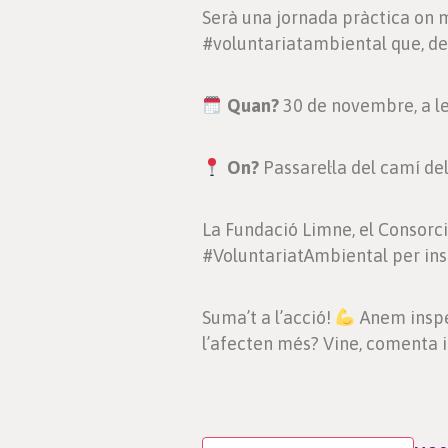
Serà una jornada pràctica on 
#voluntariatambiental que, des
Quan?
30 de novembre, a le
On?
Passarel·la del camí del
La Fundació Limne, el Consorci
#VoluntariatAmbiental per ins
Suma’t a l’acció!
Anem inspec
l’afecten més? Vine, comenta 