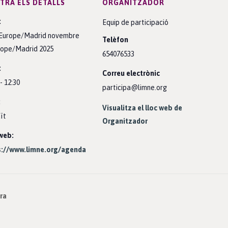
TRA ELS DETALLS
ORGANITZADOR
:
Equip de participació
0Europe/Madrid novembre
Telèfon
rope/Madrid 2025
654076533
:
Correu electrònic
- 12:30
participa@limne.org
:
Visualitza el lloc web de
ït
Organitzador
web:
s://www.limne.org/agenda
ira