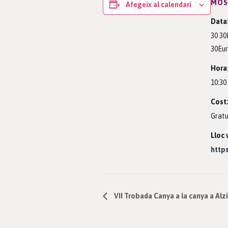
MOS
Afegeix al calendari
Data
30 3
30Eu
Hora
10:30 
Cost
Gratu
Lloc 
http
VII Trobada Canya a la canya a Alz