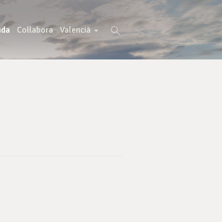
nda
Col·labora
Valencià