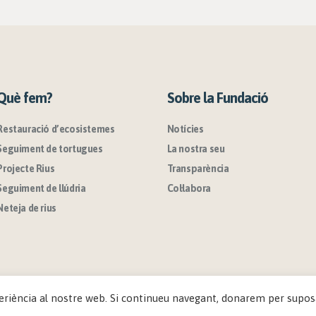
Què fem?
Sobre la Fundació
Restauració d’ecosistemes
Notícies
Seguiment de tortugues
La nostra seu
Projecte Rius
Transparència
Seguiment de llúdria
Col·labora
Neteja de rius
eriència al nostre web. Si continueu navegant, donarem per suposa
drets reservats