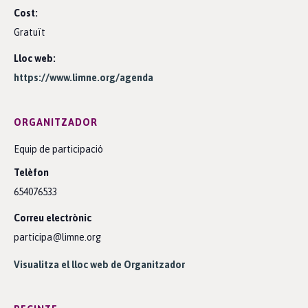
Cost:
Gratuït
Lloc web:
https://www.limne.org/agenda
ORGANITZADOR
Equip de participació
Telèfon
654076533
Correu electrònic
participa@limne.org
Visualitza el lloc web de Organitzador