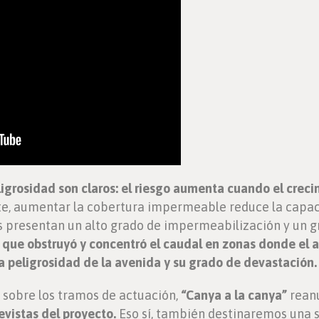
ligrosidad son claros: el riesgo aumenta cuando el cre
rte, aumentar la cobertura impermeable reduce la capaci
s presentan un alto grado de impermeabilización y un gr
,
que obstruyó y concentró el caudal en zonas donde el 
 peligrosidad de la avenida y su grado de devastación.
s sobre los tramos de actuación,
“Canya a la canya”
rean
vistas del proyecto.
Eso sí, también destinaremos una s