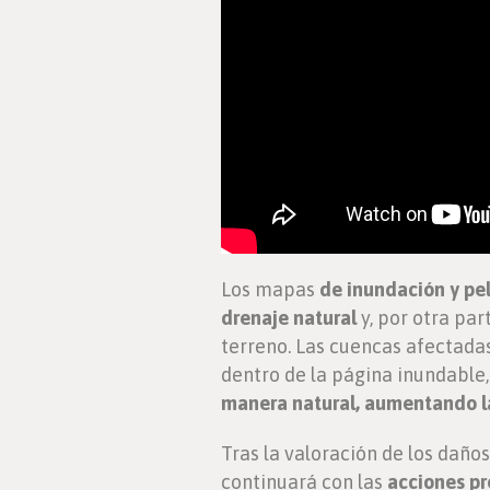
Los mapas
de inundación y pe
drenaje natural
y, por otra pa
terreno. Las cuencas afectada
dentro de la página inundable
manera natural, aumentando la
Tras la valoración de los daño
continuará con las
acciones pre